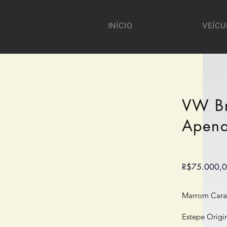
INÍCIO
VEÍCU
VW Br
Apena
R$75.000,
Marrom Cara
Estepe Origi