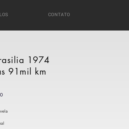
LOS
CONTATO
asilia 1974
s 91mil km
00
vela
nal