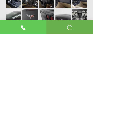
Estamos Localizados no Brooklin - SP
Atendemos com hora marcada!
Entre em contato e venha conhecer nosso
Showroom!
Contato:
+55 11 99997-6050